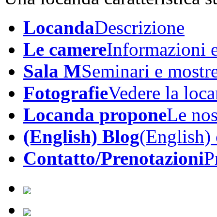
Locanda
Descrizione
Le camere
Informazioni e
Sala M
Seminari e mostr
Fotografie
Vedere la loc
Locanda propone
Le nos
(English) Blog
(English)
Contatto/Prenotazioni
P