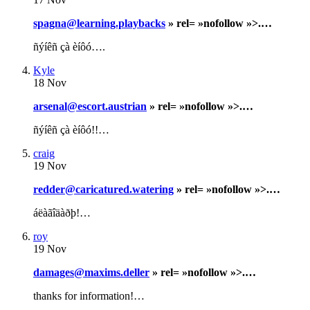
spagna@learning.playbacks
» rel= »nofollow »>.…
ñýíêñ çà èíôó….
Kyle
18 Nov
arsenal@escort.austrian
» rel= »nofollow »>.…
ñýíêñ çà èíôó!!…
craig
19 Nov
redder@caricatured.watering
» rel= »nofollow »>.…
áëàãîäàðþ!…
roy
19 Nov
damages@maxims.deller
» rel= »nofollow »>.…
thanks for information!…