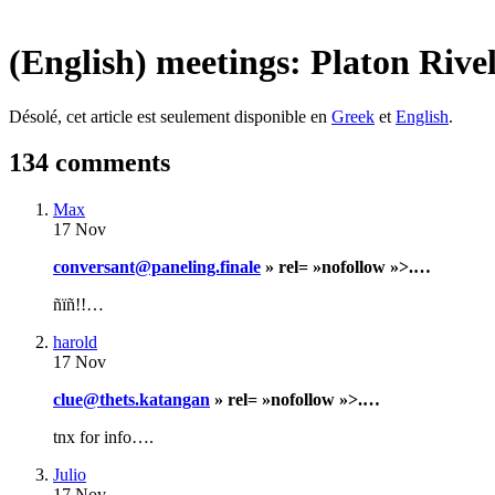
(English) meetings: Platon Rivel
Désolé, cet article est seulement disponible en
Greek
et
English
.
134 comments
Max
17 Nov
conversant@paneling.finale
» rel= »nofollow »>.…
ñïñ!!…
harold
17 Nov
clue@thets.katangan
» rel= »nofollow »>.…
tnx for info….
Julio
17 Nov