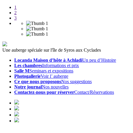
1
2
3
Une auberge spéciale sur l'île de Syros aux Cyclades
Locanda Maison d’hôte à Achladi
Un peu d’Histoire
Les chambres
Informations et prix
Salle M
Seminars et expositions
Photogallerie
Voir l’ auberge
Ce que nous proposons
Nos suggestions
Notre journal
Nos nouvelles
Contactez-nous pour réserver
Contact/Réservations