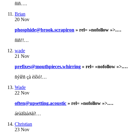
ñïñ….
Brian
20 Nov
phosphide@brook.scrapiron
» rel= »nofollow »>.…
ñïñ!!…
wade
21 Nov
prefixes@mouthpieces.whirring
» rel= »nofollow »>.…
ñýíêñ çà èíôó!…
Wade
22 Nov
often@upsetting.acoustic
» rel= »nofollow »>.…
áëàãîäàðåí!…
Christian
23 Nov