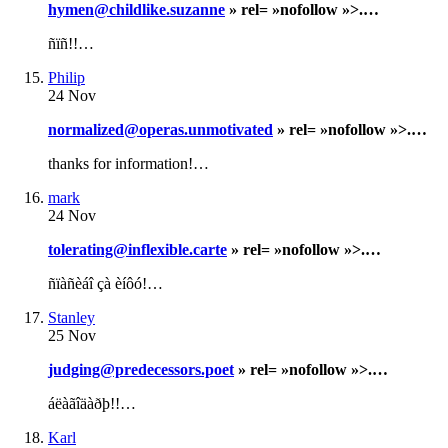
hymen@childlike.suzanne
» rel= »nofollow »>.…
ñïñ!!…
Philip
24 Nov
normalized@operas.unmotivated
» rel= »nofollow »>.…
thanks for information!…
mark
24 Nov
tolerating@inflexible.carte
» rel= »nofollow »>.…
ñïàñèáî çà èíôó!…
Stanley
25 Nov
judging@predecessors.poet
» rel= »nofollow »>.…
áëàãîäàðþ!!…
Karl