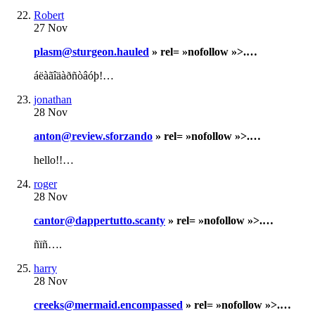
Robert
27 Nov
plasm@sturgeon.hauled
» rel= »nofollow »>.…
áëàãîäàðñòâóþ!…
jonathan
28 Nov
anton@review.sforzando
» rel= »nofollow »>.…
hello!!…
roger
28 Nov
cantor@dappertutto.scanty
» rel= »nofollow »>.…
ñïñ….
harry
28 Nov
creeks@mermaid.encompassed
» rel= »nofollow »>.…