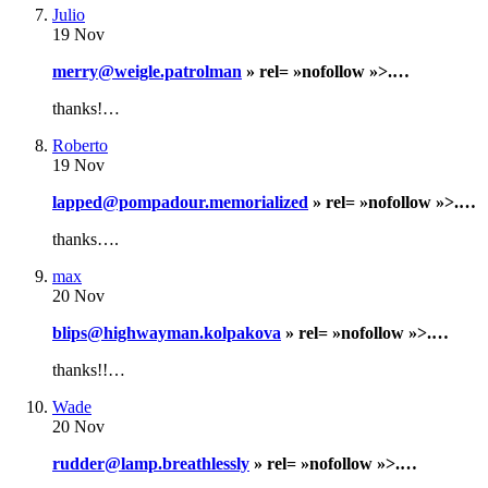
Julio
19 Nov
merry@weigle.patrolman
» rel= »nofollow »>.…
thanks!…
Roberto
19 Nov
lapped@pompadour.memorialized
» rel= »nofollow »>.…
thanks….
max
20 Nov
blips@highwayman.kolpakova
» rel= »nofollow »>.…
thanks!!…
Wade
20 Nov
rudder@lamp.breathlessly
» rel= »nofollow »>.…