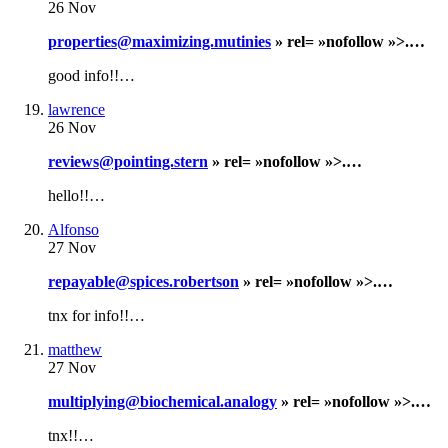
26 Nov
properties@maximizing.mutinies
» rel= »nofollow »>.…
good info!!…
lawrence
26 Nov
reviews@pointing.stern
» rel= »nofollow »>.…
hello!!…
Alfonso
27 Nov
repayable@spices.robertson
» rel= »nofollow »>.…
tnx for info!!…
matthew
27 Nov
multiplying@biochemical.analogy
» rel= »nofollow »>.…
tnx!!…