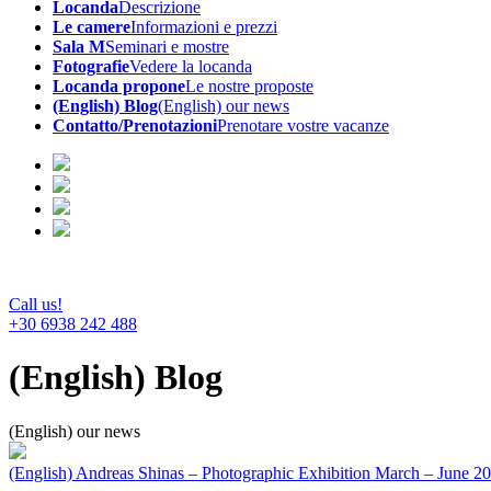
Locanda
Descrizione
Le camere
Informazioni e prezzi
Sala M
Seminari e mostre
Fotografie
Vedere la locanda
Locanda propone
Le nostre proposte
(English) Blog
(English) our news
Contatto/Prenotazioni
Prenotare vostre vacanze
Call us!
+30 6938 242 488
(English) Blog
(English) our news
(English) Andreas Shinas – Photographic Exhibition March – June 2