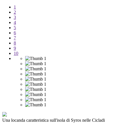
1
2
3
4
5
6
7
8
9
10
Una locanda caratteristica sull'isola di Syros nelle Cicladi