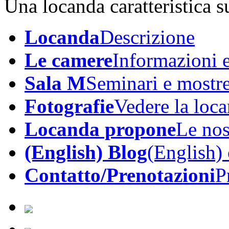
Una locanda caratteristica su
Locanda
Descrizione
Le camere
Informazioni e
Sala M
Seminari e mostr
Fotografie
Vedere la loc
Locanda propone
Le nos
(English) Blog
(English)
Contatto/Prenotazioni
P