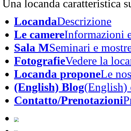
Una locanda caratteristica su
Locanda
Descrizione
Le camere
Informazioni e
Sala M
Seminari e mostr
Fotografie
Vedere la loc
Locanda propone
Le nos
(English) Blog
(English)
Contatto/Prenotazioni
P