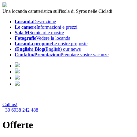
Una locanda caratteristica sull'isola di Syros nelle Cicladi
Locanda
Descrizione
Le camere
Informazioni e prezzi
Sala M
Seminari e mostre
Fotografie
Vedere la locanda
Locanda propone
Le nostre proposte
(English) Blog
(English) our news
Contatto/Prenotazioni
Prenotare vostre vacanze
Call us!
+30 6938 242 488
Offerte