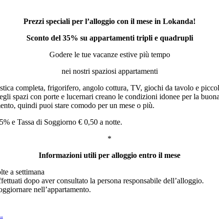
Prezzi speciali per l’alloggio con il mese in Lokanda!
Sconto del 35% su appartamenti tripli e quadrupli
Godere le tue vacanze estive più tempo
nei nostri spaziosi appartamenti
ca completa, frigorifero, angolo cottura, TV, giochi da tavolo e piccole
 degli spazi con porte e lucernari creano le condizioni idonee per la buon
imento, quindi puoi stare comodo per un mese o più.
5% e Tassa di Soggiorno € 0,50 a notte.
*
Informazioni utili per alloggio entro il mese
olte a settimana
ettuati dopo aver consultato la persona responsabile dell’alloggio.
soggiornare nell’appartamento.
.