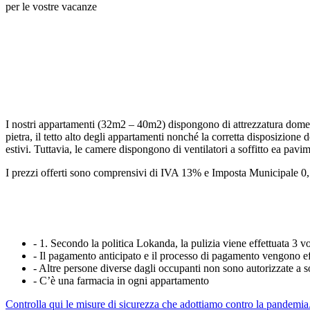
per le vostre vacanze
I nostri appartamenti (32m2 – 40m2) dispongono di attrezzatura domesti
pietra, il tetto alto degli appartamenti nonché la corretta disposizione
estivi. Tuttavia, le camere dispongono di ventilatori a soffitto ea pav
I prezzi offerti sono comprensivi di IVA 13% e Imposta Municipale 0,
- 1. Secondo la politica Lokanda, la pulizia viene effettuata 3 v
- Il pagamento anticipato e il processo di pagamento vengono eff
- Altre persone diverse dagli occupanti non sono autorizzate a 
- C’è una farmacia in ogni appartamento
Controlla qui le misure di sicurezza che adottiamo contro la pandemia.