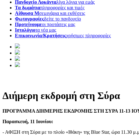
Πανδοχείο Λοκάντα
λίγα λόγια για εμάς
Τα δωμάτια
πληροφορίες και τιμές
Αίθουσα Μ
σεμινάρια και εκθέσεις
Φωτογραφίες
δείτε το πανδοχείο
Προτείνουμε
οι προτάσεις μας
Ιστολόγιο
τα νέα μας
Επικοινωνία/Κρατήσεις
χρήσιμες πληροφορίες
Διήμερη εκδρομή στη Σύρα
ΠΡΟΓΡΑΜΜΑ ΔΙΗΜΕΡΗΣ ΕΚΔΡΟΜΗΣ ΣΤΗ ΣΥΡΑ 11-13 ΙΟΥ
Παρασκευή, 11 Ιουνίου:
- ΑΦΙΞΗ στη Σύρα με το πλοίο «Ιθάκη» της Blue Star, ώρα 11.30 μ.