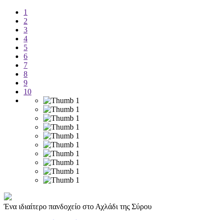
1
2
3
4
5
6
7
8
9
10
Ένα ιδιαίτερο πανδοχείο στο Αχλάδι της Σύρου