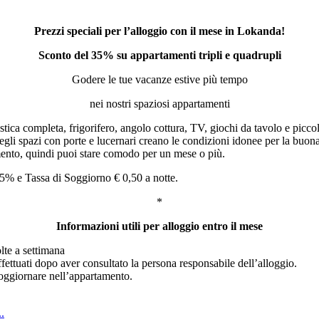
Prezzi speciali per l’alloggio con il mese in Lokanda!
Sconto del 35% su appartamenti tripli e quadrupli
Godere le tue vacanze estive più tempo
nei nostri spaziosi appartamenti
ca completa, frigorifero, angolo cottura, TV, giochi da tavolo e piccole
 degli spazi con porte e lucernari creano le condizioni idonee per la buon
imento, quindi puoi stare comodo per un mese o più.
5% e Tassa di Soggiorno € 0,50 a notte.
*
Informazioni utili per alloggio entro il mese
olte a settimana
ettuati dopo aver consultato la persona responsabile dell’alloggio.
soggiornare nell’appartamento.
.