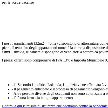
per le vostre vacanze
I nostri appartamenti (32m2 – 40m2) dispongono di attrezzatura domesti
pietra, il tetto alto degli appartamenti nonché la corretta disposizione
estivi. Tuttavia, le camere dispongono di ventilatori a soffitto ea pav
I prezzi offerti sono comprensivi di IVA 13% e Imposta Municipale 0,
- 1. Secondo la politica Lokanda, la pulizia viene effettuata 3 v
- Il pagamento anticipato e il processo di pagamento vengono eff
- Altre persone diverse dagli occupanti non sono autorizzate a 
- C’è una farmacia in ogni appartamento
Controlla qui le misure di sicurezza che adottiamo contro la pandemia.