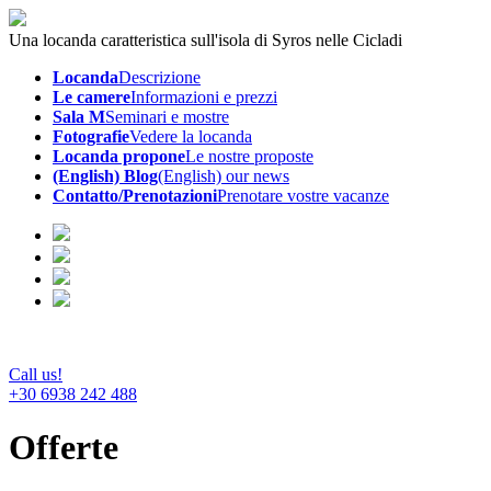
Una locanda caratteristica sull'isola di Syros nelle Cicladi
Locanda
Descrizione
Le camere
Informazioni e prezzi
Sala M
Seminari e mostre
Fotografie
Vedere la locanda
Locanda propone
Le nostre proposte
(English) Blog
(English) our news
Contatto/Prenotazioni
Prenotare vostre vacanze
Call us!
+30 6938 242 488
Offerte