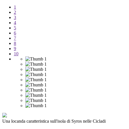
1
2
3
4
5
6
7
8
9
10
Una locanda caratteristica sull'isola di Syros nelle Cicladi