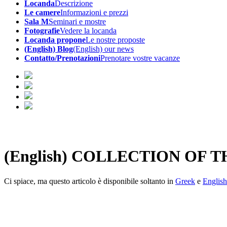
Locanda
Descrizione
Le camere
Informazioni e prezzi
Sala M
Seminari e mostre
Fotografie
Vedere la locanda
Locanda propone
Le nostre proposte
(English) Blog
(English) our news
Contatto/Prenotazioni
Prenotare vostre vacanze
(English) COLLECTION OF
Ci spiace, ma questo articolo è disponibile soltanto in
Greek
e
English